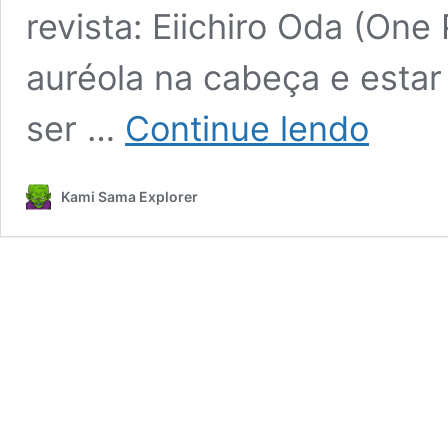
revista: Eiichiro Oda (One
auréola na cabeça e estar 
Comentário
ser …
Continue lendo
dos
Autores
da
Kami Sama Explorer
Shonen
Jump
sobre
a
morte
de
Akira
Toriyama