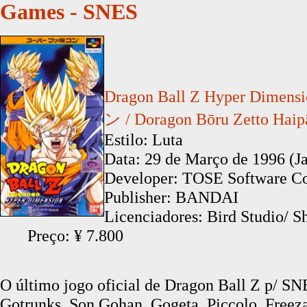
Games - SNES
Dragon Ball Z Hyper
ン / Doragon Bōru Zetto Hai
Estilo: Luta
Data: 29 de Março de 1996 (Ja
Developer: TOSE Software 
Publisher: BANDAI
Licenciadores: Bird Studio/ S
Preço: ¥ 7.800
O último jogo oficial de Dragon Ball Z p/ SN
Gotrunks, Son Gohan, Gogeta, Piccolo, Freeza