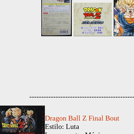
-------------------------------------------
Dragon Ball Z Final Bout
Estilo: Luta