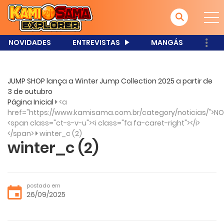
NOVIDADES
ENTREVISTAS
MANGÁS
JUMP SHOP lança a Winter Jump Collection 2025 a partir de
3 de outubro
Página Inicial
<a
href="https://www.kamisama.com.br/category/noticias/">NO
<span class="ct-s-v-u"><i class="fa fa-caret-right"></i>
</span>
winter_c (2)
winter_c (2)
postado em
26/09/2025