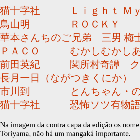
猫十字社 Ｌｉｇｈｔ Ｍ
鳥山明 ＲＯＣＫＹ
華本さんちのご兄弟 三男 
ＰＡＣＯ むかしむかし
前田英紀 関所村奇譚 
長月一日（ながつきくにか
市川到 とんちゃん・の
猫十字社 恐怖ソツ有物
Na imagem da contra capa da edição os nomes
Toriyama, não há um mangaká importante.