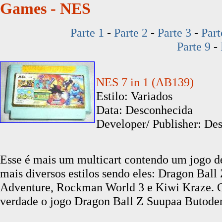
Games - NES
Parte 1
-
Parte 2
-
Parte 3
-
Part
Parte 9
-
NES 7 in 1 (AB139)
Estilo: Variados
Data: Desconhecida
Developer/ Publisher: Des
Esse é mais um multicart contendo um jogo d
mais diversos estilos sendo eles: Dragon Ball
Adventure, Rockman World 3 e Kiwi Kraze. O 
verdade o jogo
Dragon Ball Z Suupaa Butoden