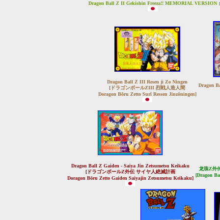
Dragon Ball Z II Gekishin Freeza!! MEMORIAL VERSION
Dragon Ball Z III Resen ji Zo Ningen
Dragon Ba
[ドラゴンボールZIII 烈戦人造人間
Doragon Bōru Zetto Surī Ressen Jinzōningen]
Dragon Ball Z Gaiden - Saiya Jin Zetsumetsu Keikaku
龙珠Z外传
[ドラゴンボールZ外伝 サイヤ人絶滅計画
[Dragon Ba
Doragon Bōru Zetto Gaiden Saiyajin Zetsumetsu Keikaku]