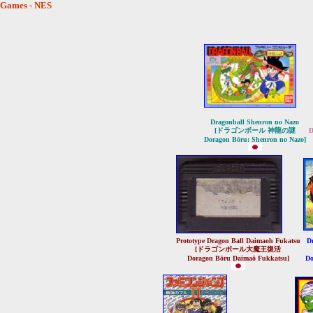
Games - NES
Dragonball Shenron no Nazo
[ドラゴンボール 神龍の謎
D
Doragon Bōru: Shenron no Nazo]
Prototype Dragon Ball Daimaoh Fukatsu
D
[ドラゴンボール大魔王復活
Doragon Bōru Daimaō Fukkatsu]
Do