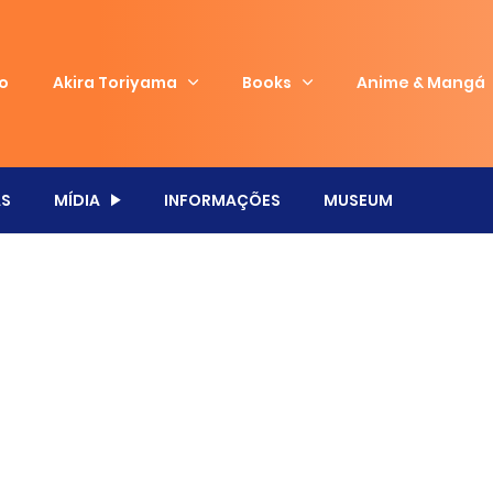
io
Akira Toriyama
Books
Anime & Mangá
S
MÍDIA
INFORMAÇÕES
MUSEUM