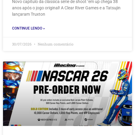
Novo capítulo da clássica série de shoot ‘em up chega 38
anos após o jogo original! A Clear River Games e a Tatsujin
lançaram Truxton
CONTINUE LENDO »
30/07/2026
Nenhum comentário