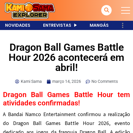
NOVIDADES
ENTREVISTAS
MANGÁS
Dragon Ball Games Battle
Hour 2026 acontecerá em
abril!
Kami Sama
março 14, 2026
No Comments
Dragon Ball Games Battle Hour tem
atividades confirmadas!
A
Bandai Namco Entertainment
confirmou a realização
do Dragon Ball Games Battle Hour 2026, evento
dedicado aos jogos da franquia
Dragon Ball
. A edição