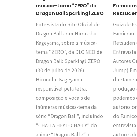
música-tema “ZERO” de
Famicom 
Dragon Ball Sparking! ZERO
Retsuden
Entrevista do Site Oficial de
Guia de Es
Dragon Ball com Hironobu
Famicom 
Kageyama, sobre a música-
Retsuden (
tema “ZERO”, da DLC NEO de
Entrevista
Dragon Ball: Sparking! ZERO
Autores O
(30 de julho de 2026)
Jump) Emb
Hironobu Kageyama,
diretamen
responsável pela letra,
produção 
composição e vocais de
podemos 
inúmeras músicas-tema da
autores or
série “Dragon Ball”, incluindo
do Famic
“CHA-LA HEAD-CHA-LA” do
entrevista
anime “Dragon Ball Z” e
autores d