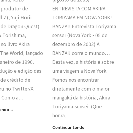
 (produtor de
ENTREVISTA COM AKIRA
l Z), Yūji Horii
TORIYAMA EM NOVA YORK!
a de Dragon Quest)
BANZAI! Entrevista Toriyama-
o Torishima,
sensei (Nova York • 05 de
no livro Akira
dezembro de 2002) A
 The World, lançado
BANZAI! corre o mundo…
aneiro de 1990.
Desta vez, a história é sobre
dução e edição das
uma viagem a Nova York.
 de crédito de
Fomos nos encontrar
u no Twitter/X.
diretamente com o maior
a: Como a…
mangaká da história, Akira
Toriyama-sensei. (Que
→
Lendo
honra…
→
Continuar Lendo