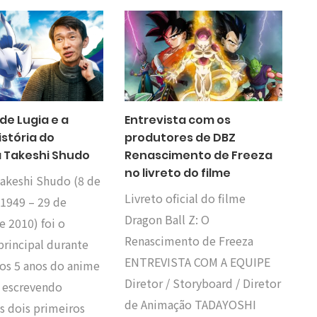
de Lugia e a
Entrevista com os
istória do
produtores de DBZ
a Takeshi Shudo
Renascimento de Freeza
no livreto do filme
eshi Shudo (8 de
Livreto oficial do filme
 1949 – 29 de
Dragon Ball Z: O
 2010) foi o
Renascimento de Freeza
 principal durante
ENTREVISTA COM A EQUIPE
ros 5 anos do anime
Diretor / Storyboard / Diretor
 escrevendo
de Animação TADAYOSHI
 dois primeiros