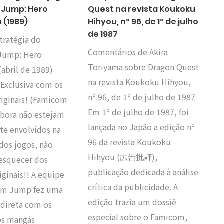
Jump: Hero
Quest na revista Koukoku
 (1989)
Hihyou, nº 96, de 1º de julho
de 1987
tratégia do
Comentários de Akira
Jump: Hero
Toriyama sobre Dragon Quest
abril de 1989)
na revista Koukoku Hihyou,
 Exclusiva com os
nº 96, de 1º de julho de 1987
riginais! (Famicom
Em 1º de julho de 1987, foi
ora não estejam
lançada no Japão a edição nº
te envolvidos na
96 da revista Koukoku
dos jogos, não
Hihyou (広告批評),
esquecer dos
publicação dedicada à análise
iginais!! A equipe
crítica da publicidade. A
om Jump fez uma
edição trazia um dossiê
 direta com os
especial sobre o Famicom,
os mangás