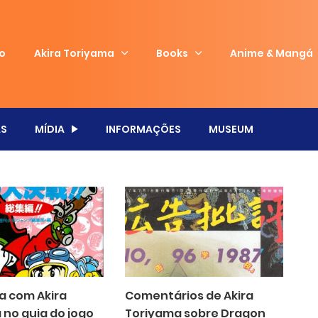
io
Akira Toriyama
Books
Anime & Mangá
S
MÍDIA
INFORMAÇÕES
MUSEUM
a com Akira
Comentários de Akira
 no guia do jogo
Toriyama sobre Dragon