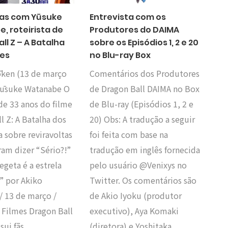
tas com Yūsuke
Entrevista com os
, roteirista de
Produtores do DAIMA
ll Z – A Batalha
sobre os Episódios 1, 2 e 20
es
no Blu-ray Box
ōken (13 de março
Comentários dos Produtores
Yūsuke Watanabe O
de Dragon Ball DAIMA no Box
 de 33 anos do filme
de Blu-ray (Episódios 1, 2 e
l Z: A Batalha dos
20) Obs: A tradução a seguir
a sobre reviravoltas
foi feita com base na
ram dizer “Sério?!”
tradução em inglês fornecida
geta é a estrela
pelo usuário @Venixys no
l” por Akiko
Twitter. Os comentários são
/ 13 de março /
de Akio Iyoku (produtor
 Filmes Dragon Ball
executivo), Aya Komaki
ssui fãs…
(diretora) e Yoshitaka