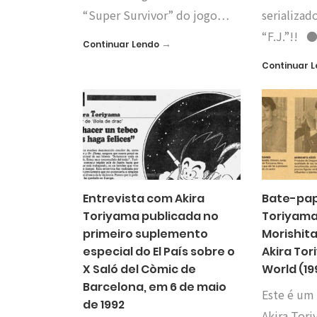
“Super Survivor” do jogo…
serializa
“F.J.”!!
→
Continuar Lendo
Continuar 
Entrevista com Akira
Bate-pap
Toriyama publicada no
Toriyama
primeiro suplemento
Morishita 
especial do El País sobre o
Akira To
X Saló del Còmic de
World (19
Barcelona, em 6 de maio
Este é um
de 1992
Akira Tor