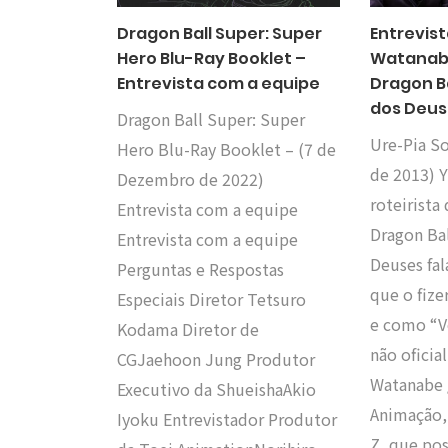
Dragon Ball Super: Super
Entrevis
Hero Blu-Ray Booklet –
Watanabe
Entrevista com a equipe
Dragon Ba
dos Deus
Dragon Ball Super: Super
Ure-Pia S
Hero Blu-Ray Booklet – (7 de
de 2013) 
Dezembro de 2022)
roteirista
Entrevista com a equipe
Dragon Bal
Entrevista com a equipe
Deuses fal
Perguntas e Respostas
que o fize
Especiais Diretor Tetsuro
e como “Ve
Kodama Diretor de
não oficia
CGJaehoon Jung Produtor
Watanabe 
Executivo da ShueishaAkio
Animação,
Iyoku Entrevistador Produtor
Z, que po