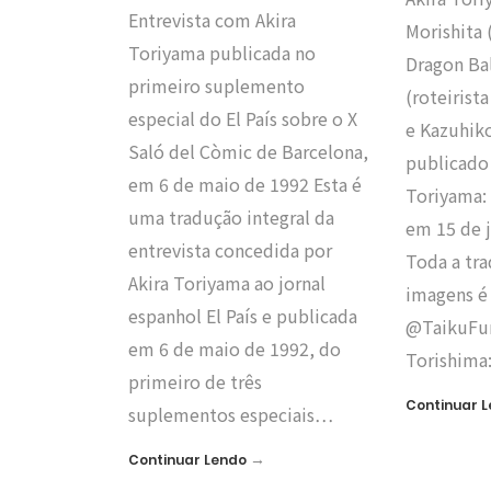
Entrevista com Akira
Morishita
Toriyama publicada no
Dragon Bal
primeiro suplemento
(roteirist
especial do El País sobre o X
e Kazuhik
Saló del Còmic de Barcelona,
publicado 
em 6 de maio de 1992 Esta é
Toriyama:
uma tradução integral da
em 15 de j
entrevista concedida por
Toda a tra
Akira Toriyama ao jornal
imagens é
espanhol El País e publicada
@TaikuFur
em 6 de maio de 1992, do
Torishim
primeiro de três
Continuar 
suplementos especiais…
→
Continuar Lendo