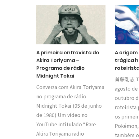
A primeira entrevista de
A origem 
Akira Toriyama –
trágica h
Programa de rádio
roteirist
Midnight Tokai
首藤剛志 Tak
Conversa com Akira Toriyama
agosto de
no programa de rádio
outubro de
Midnight Tokai (05 de junho
roteirista
de 1980) Um vídeo no
os primei
YouTube intitulado “Rare
Pokémon,
Akira Toriyama radio
também os