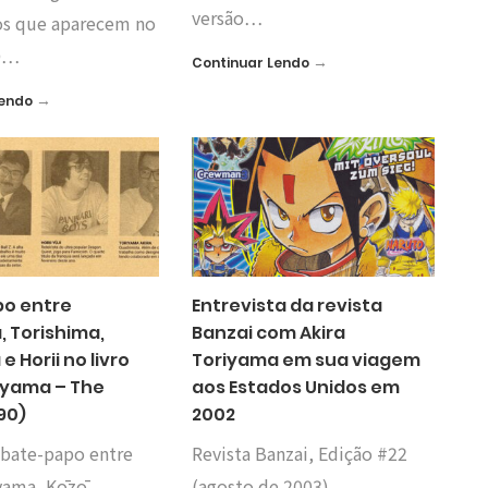
versão…
dos que aparecem no
 ●…
→
Continuar Lendo
→
Lendo
o entre
Entrevista da revista
, Torishima,
Banzai com Akira
e Horii no livro
Toriyama em sua viagem
riyama – The
aos Estados Unidos em
90)
2002
 bate-papo entre
Revista Banzai, Edição #22
iyama, Kōzō
(agosto de 2003)