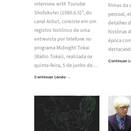
interview with Tsurube
filmes da 
Shofukutei (1980.6.5)”, do
pessoal, e
canal Ac6ut, consiste em um
detalhes d
registro histórico de uma
histórias 
entrevista por telefone no
época com
programa Midnight Tokai
destacan
(Rádio Tokai), realizada na
Continuar 
quinta-feira, 5 de junho de…
→
Continuar Lendo