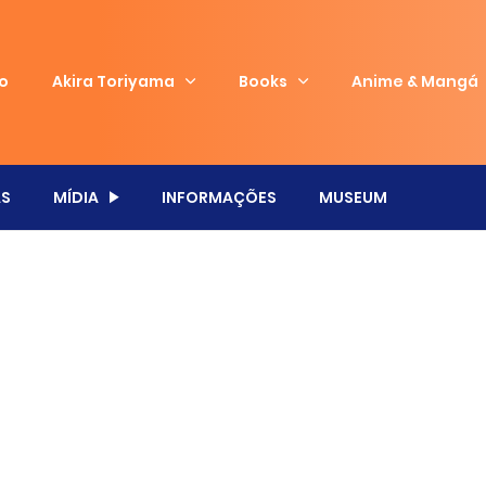
io
Akira Toriyama
Books
Anime & Mangá
S
MÍDIA
INFORMAÇÕES
MUSEUM