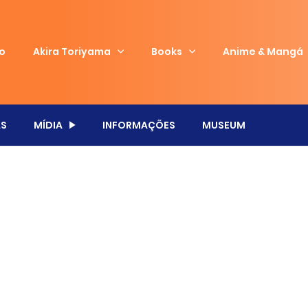
io
Akira Toriyama
Books
Anime & Mangá
S
MÍDIA
INFORMAÇÕES
MUSEUM