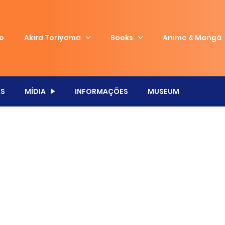
io
Akira Toriyama
Books
Anime & Mangá
S
MÍDIA
INFORMAÇÕES
MUSEUM