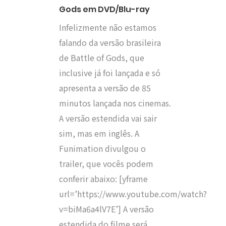
Gods em DVD/Blu-ray
Infelizmente não estamos
falando da versão brasileira
de Battle of Gods, que
inclusive já foi lançada e só
apresenta a versão de 85
minutos lançada nos cinemas.
A versão estendida vai sair
sim, mas em inglês. A
Funimation divulgou o
trailer, que vocês podem
conferir abaixo: [yframe
url=’https://www.youtube.com/watch?
v=biMa6a4lV7E’] A versão
estendida do filme será