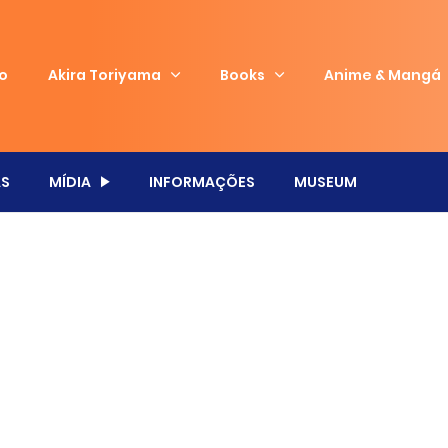
io
Akira Toriyama
Books
Anime & Mangá
S
MÍDIA
INFORMAÇÕES
MUSEUM