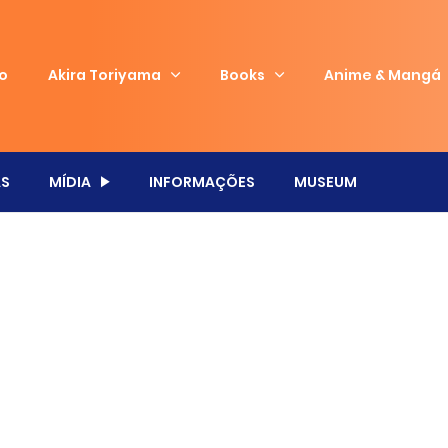
io
Akira Toriyama
Books
Anime & Mangá
S
MÍDIA
INFORMAÇÕES
MUSEUM