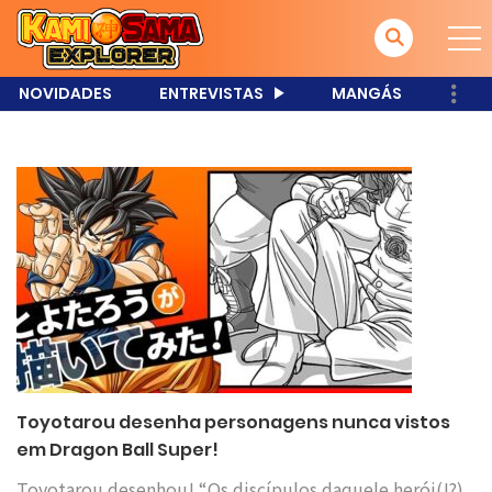
NOVIDADES
ENTREVISTAS
MANGÁS
Toyotarou desenha personagens nunca vistos
em Dragon Ball Super!
Toyotarou desenhou! “Os discípulos daquele herói(!?)