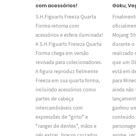
com acessórios!
Goku, Veg
S.H.Figuarts Freeza Quarta
Finalment
Forma retorna com
oficialmen
acessórios e esfera iluminada!
Mojang St
A S.H.Figuarts Freieza Quarta
durante o 
Forma chega em versão
realizado 
revisada para colecionadores.
que um DL
A figura reproduz fielmente
está em d
Freeza em sua quarta forma,
para Minec
incluindo acessórios como
ainda não 
partes de cabeça
lançamento
intercambiáveis com
ganhou um
expressões de “grito” e
conteúdo 
“ranger de dentes”, mãos e
personage
pés extras, braços cruzados,
anime, in