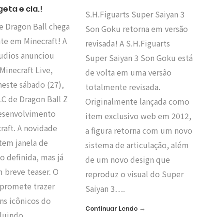
eta e cia.!
S.H.Figuarts Super Saiyan 3
e Dragon Ball chega
Son Goku retorna em versão
te em Minecraft! A
revisada! A S.H.Figuarts
udios anunciou
Super Saiyan 3 Son Goku está
Minecraft Live,
de volta em uma versão
neste sábado (27),
totalmente revisada.
C de Dragon Ball Z
Originalmente lançada como
esenvolvimento
item exclusivo web em 2012,
raft. A novidade
a figura retorna com um novo
tem janela de
sistema de articulação, além
 definida, mas já
de um novo design que
 breve teaser. O
reproduz o visual do Super
promete trazer
Saiyan 3….
ns icônicos do
→
Continuar Lendo
cluindo…