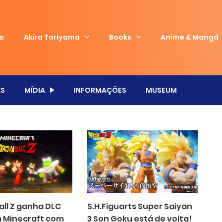
io
Akira Toriyama
Books
Anime & Mangá
S
MÍDIA
INFORMAÇÕES
MUSEUM
all Z ganha DLC
S.H.Figuarts Super Saiyan
m Minecraft com
3 Son Goku está de volta!