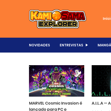
Iníc
NOVIDADES
ENTREVISTAS
MANGÁ
MARVEL Cosmic Invasion é
A.I.L.A — 
lançado para PC e