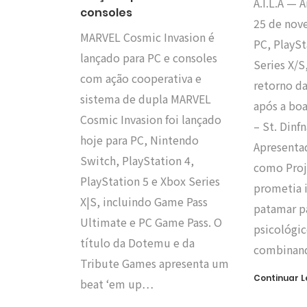
A.I.L.A — 
consoles
25 de nov
MARVEL Cosmic Invasion é
PC, PlaySt
lançado para PC e consoles
Series X/S
com ação cooperativa e
retorno da
sistema de dupla MARVEL
após a bo
Cosmic Invasion foi lançado
– St. Dinf
hoje para PC, Nintendo
Apresenta
Switch, PlayStation 4,
como Proje
PlayStation 5 e Xbox Series
prometia 
X|S, incluindo Game Pass
patamar pa
Ultimate e PC Game Pass. O
psicológic
título da Dotemu e da
combinan
Tribute Games apresenta um
Continuar 
beat ‘em up…