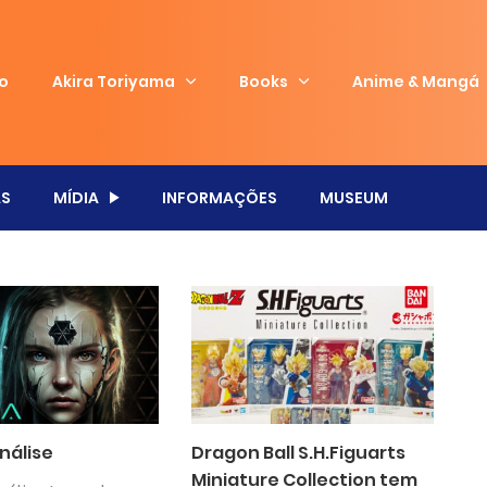
io
Akira Toriyama
Books
Anime & Mangá
S
MÍDIA
INFORMAÇÕES
MUSEUM
Análise
Dragon Ball S.H.Figuarts
Miniature Collection tem