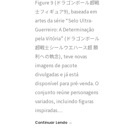
Figure 9 (ドラゴンボール超戦
士フィギュア9), baseada em
artes da série “Selo Ultra-
Guerreiro: A Determinação
pela Vitória” (ドラゴンボール
超戦士シールウエハース超 勝
利への執念), teve novas
imagens de pacote
divulgadas e já está
disponível para pré-venda. O
conjunto reúne personagens
variados, incluindo figuras
inspiradas…
→
Continuar Lendo