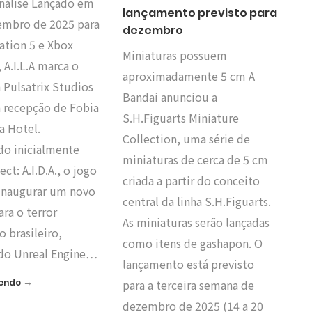
Análise Lançado em
lançamento previsto para
embro de 2025 para
dezembro
ation 5 e Xbox
Miniaturas possuem
, A.I.L.A marca o
aproximadamente 5 cm A
 Pulsatrix Studios
Bandai anunciou a
a recepção de Fobia
S.H.Figuarts Miniature
na Hotel.
Collection, uma série de
do inicialmente
miniaturas de cerca de 5 cm
ct: A.I.D.A., o jogo
criada a partir do conceito
inaugurar um novo
central da linha S.H.Figuarts.
ra o terror
As miniaturas serão lançadas
o brasileiro,
como itens de gashapon. O
do Unreal Engine…
lançamento está previsto
→
Lendo
para a terceira semana de
dezembro de 2025 (14 a 20