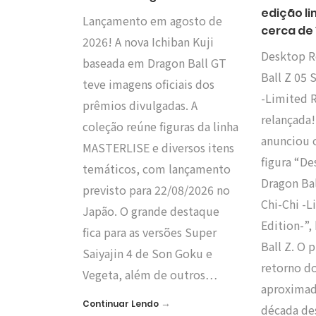
edição l
Lançamento em agosto de
cerca de 
2026! A nova Ichiban Kuji
Desktop R
baseada em Dragon Ball GT
Ball Z 05 
teve imagens oficiais dos
-Limited R
prêmios divulgadas. A
relançada
coleção reúne figuras da linha
anunciou 
MASTERLISE e diversos itens
figura “D
temáticos, com lançamento
Dragon Ba
previsto para 22/08/2026 no
Chi-Chi -L
Japão. O grande destaque
Edition-”
fica para as versões Super
Ball Z. O 
Saiyajin 4 de Son Goku e
retorno d
Vegeta, além de outros…
aproxima
→
Continuar Lendo
década d