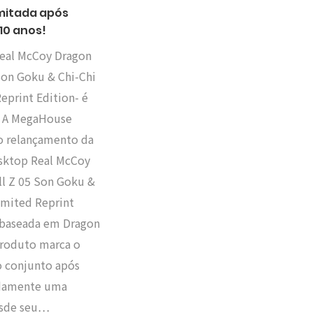
imitada após
10 anos!
eal McCoy Dragon
Son Goku & Chi-Chi
eprint Edition- é
! A MegaHouse
o relançamento da
esktop Real McCoy
ll Z 05 Son Goku &
imited Reprint
, baseada em Dragon
produto marca o
o conjunto após
damente uma
esde seu…