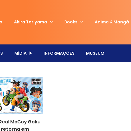
io
Akira Toriyama
Books
Anime & Mangá
S
MÍDIA
INFORMAÇÕES
MUSEUM
Real McCoy Goku
i retorna em