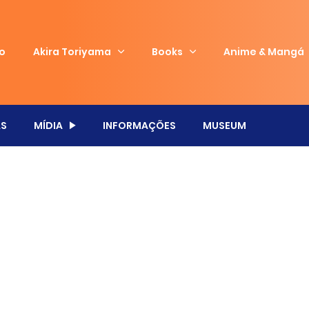
io
Akira Toriyama
Books
Anime & Mangá
S
MÍDIA
INFORMAÇÕES
MUSEUM