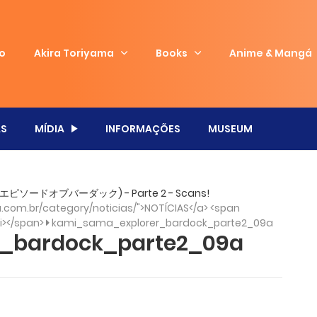
io
Akira Toriyama
Books
Anime & Mangá
S
MÍDIA
INFORMAÇÕES
MUSEUM
ール エピソードオブバーダック) - Parte 2 - Scans!
com.br/category/noticias/">NOTÍCIAS</a> <span
/i></span>
kami_sama_explorer_bardock_parte2_09a
_bardock_parte2_09a