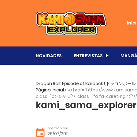
Iníc
NOVIDADES
ENTREVISTAS
MANGÁ
Dragon Ball: Episode of Bardock (ドラゴンボ
Página Inicial
<a href="https://www.kamisama.
class="ct-s-v-u"><i class="fa fa-caret-right"><
kami_sama_explorer
postado em
26/07/2011