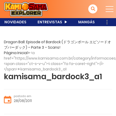
NOVIDADES
ENTREVISTAS
MANGÁS
Dragon Ball: Episode of Bardock (ドラゴンボール エピソードオ
ブバーダック) – Parte 3 – Scans!
Página Inicial
<a
href="https://www.kamisama.com.br/category/informacoes
<span class="ct-s-v-u"><i class="fa fa-caret-right"></i>
</span>
kamisama_bardock3_a1
kamisama_bardock3_a1
postado em
28/08/2011