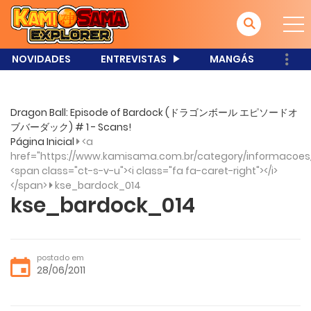
NOVIDADES
ENTREVISTAS
MANGÁS
Dragon Ball: Episode of Bardock (ドラゴンボール エピソードオ
ブバーダック) # 1 - Scans!
Página Inicial
<a
href="https://www.kamisama.com.br/category/informacoes
<span class="ct-s-v-u"><i class="fa fa-caret-right"></i>
</span>
kse_bardock_014
kse_bardock_014
postado em
28/06/2011