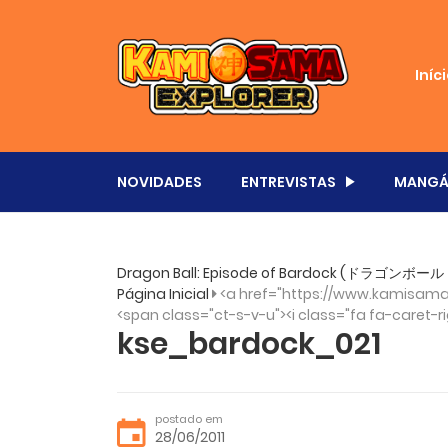
Iníc
NOVIDADES
ENTREVISTAS
MANGÁ
Dragon Ball: Episode of Bardock (ドラゴン
Página Inicial
<a href="https://www.kamisama
<span class="ct-s-v-u"><i class="fa fa-caret-ri
kse_bardock_021
postado em
28/06/2011