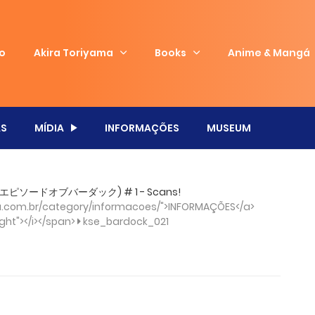
io
Akira Toriyama
Books
Anime & Mangá
S
MÍDIA
INFORMAÇÕES
MUSEUM
ボール エピソードオブバーダック) # 1 - Scans!
.com.br/category/informacoes/">INFORMAÇÕES</a>
ght"></i></span>
kse_bardock_021