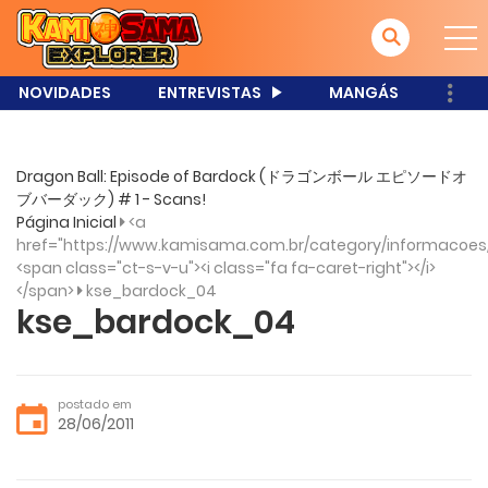
NOVIDADES
ENTREVISTAS
MANGÁS
Dragon Ball: Episode of Bardock (ドラゴンボール エピソードオ
ブバーダック) # 1 - Scans!
Página Inicial
<a
href="https://www.kamisama.com.br/category/informacoes
<span class="ct-s-v-u"><i class="fa fa-caret-right"></i>
</span>
kse_bardock_04
kse_bardock_04
postado em
28/06/2011