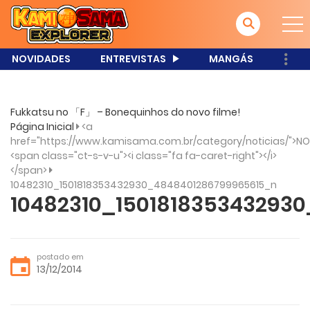
NOVIDADES
ENTREVISTAS
MANGÁS
Fukkatsu no 「F」 – Bonequinhos do novo filme!
Página Inicial
<a
href="https://www.kamisama.com.br/category/noticias/">NO
<span class="ct-s-v-u"><i class="fa fa-caret-right"></i>
</span>
10482310_1501818353432930_4848401286799965615_n
10482310_150181835343293
postado em
13/12/2014