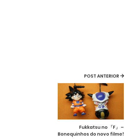
POST ANTERIOR
Fukkatsu no 「F」 –
Bonequinhos do novo filme!