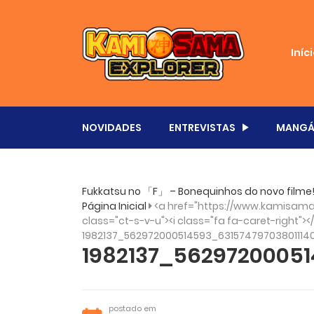
Iníc
NOVIDADES
ENTREVISTAS
MANGÁ
Fukkatsu no 「F」 – Bonequinhos do novo filme
Página Inicial
<a href="https://www.kamisama.
class="ct-s-v-u"><i class="fa fa-caret-right"><
1982137_562972000514593_63157479703801114
1982137_56297200051
postado em