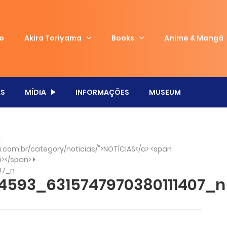
io
Akira Toriyama
Books
Anime & Mangá
S
MÍDIA
INFORMAÇÕES
MUSEUM
!
com.br/category/noticias/">NOTÍCIAS</a> <span
/i></span>
07_n
4593_6315747970380111407_n