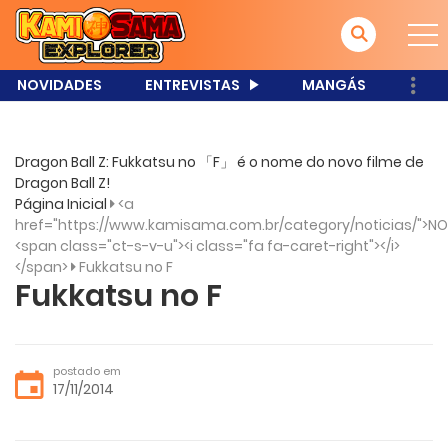
NOVIDADES
ENTREVISTAS
MANGÁS
Dragon Ball Z: Fukkatsu no 「F」 é o nome do novo filme de
Dragon Ball Z!
Página Inicial
<a
href="https://www.kamisama.com.br/category/noticias/">NO
<span class="ct-s-v-u"><i class="fa fa-caret-right"></i>
</span>
Fukkatsu no F
Fukkatsu no F
postado em
17/11/2014