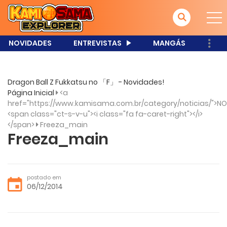
NOVIDADES
ENTREVISTAS
MANGÁS
Dragon Ball Z Fukkatsu no 「F」 - Novidades!
Página Inicial
<a
href="https://www.kamisama.com.br/category/noticias/">NO
<span class="ct-s-v-u"><i class="fa fa-caret-right"></i>
</span>
Freeza_main
Freeza_main
postado em
06/12/2014