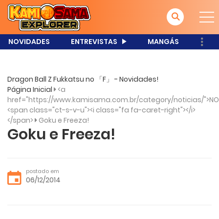
NOVIDADES
ENTREVISTAS
MANGÁS
Dragon Ball Z Fukkatsu no 「F」 - Novidades!
Página Inicial
<a
href="https://www.kamisama.com.br/category/noticias/">NO
<span class="ct-s-v-u"><i class="fa fa-caret-right"></i>
</span>
Goku e Freeza!
Goku e Freeza!
postado em
06/12/2014