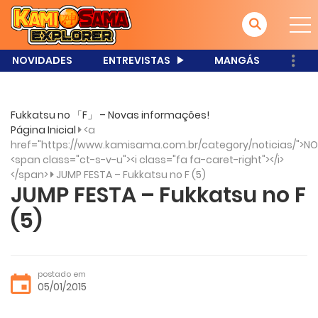
NOVIDADES
ENTREVISTAS
MANGÁS
Fukkatsu no 「F」 – Novas informações!
Página Inicial
<a
href="https://www.kamisama.com.br/category/noticias/">NO
<span class="ct-s-v-u"><i class="fa fa-caret-right"></i>
</span>
JUMP FESTA – Fukkatsu no F (5)
JUMP FESTA – Fukkatsu no F
(5)
postado em
05/01/2015