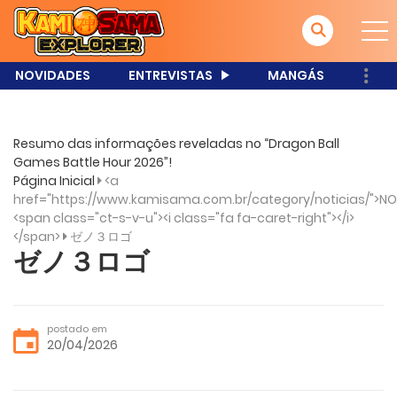
NOVIDADES
ENTREVISTAS
MANGÁS
Resumo das informações reveladas no “Dragon Ball
Games Battle Hour 2026”!
Página Inicial
<a
href="https://www.kamisama.com.br/category/noticias/">NO
<span class="ct-s-v-u"><i class="fa fa-caret-right"></i>
</span>
ゼノ３ロゴ
ゼノ３ロゴ
postado em
20/04/2026