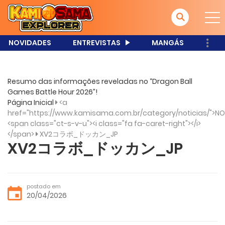
NOVIDADES
ENTREVISTAS
MANGÁS
Resumo das informações reveladas no “Dragon Ball
Games Battle Hour 2026”!
Página Inicial
<a
href="https://www.kamisama.com.br/category/noticias/">NO
<span class="ct-s-v-u"><i class="fa fa-caret-right"></i>
</span>
XV2コラボ_ドッカン_JP
XV2コラボ_ドッカン_JP
postado em
20/04/2026