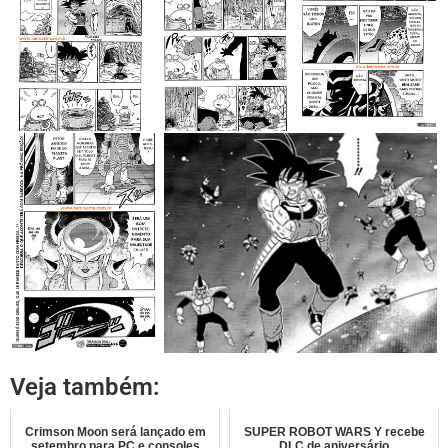
Veja também:
Crimson Moon será lançado em
SUPER ROBOT WARS Y recebe
setembro para PC e consoles
DLC de aniversário