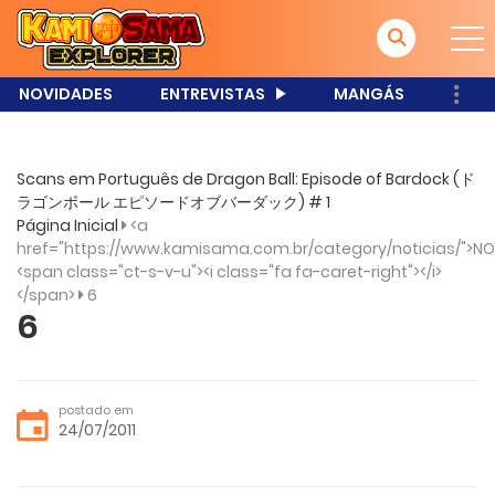
NOVIDADES
ENTREVISTAS
MANGÁS
Scans em Português de Dragon Ball: Episode of Bardock (ド
ラゴンボール エピソードオブバーダック) # 1
Página Inicial
<a
href="https://www.kamisama.com.br/category/noticias/">NO
<span class="ct-s-v-u"><i class="fa fa-caret-right"></i>
</span>
6
6
postado em
24/07/2011