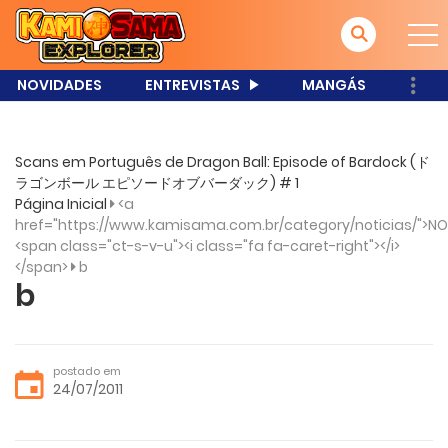
NOVIDADES
ENTREVISTAS
MANGÁS
Scans em Português de Dragon Ball: Episode of Bardock (ド
ラゴンボール エピソードオブバーダック) # 1
Página Inicial
<a
href="https://www.kamisama.com.br/category/noticias/">NO
<span class="ct-s-v-u"><i class="fa fa-caret-right"></i>
</span>
b
b
postado em
24/07/2011