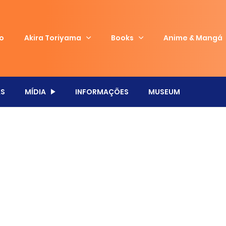
io
Akira Toriyama
Books
Anime & Mangá
S
MÍDIA
INFORMAÇÕES
MUSEUM