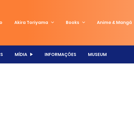
io
Akira Toriyama
Books
Anime & Mangá
S
MÍDIA
INFORMAÇÕES
MUSEUM