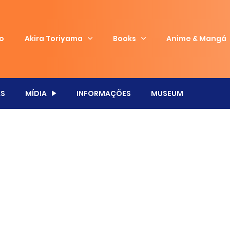
io
Akira Toriyama
Books
Anime & Mangá
S
MÍDIA
INFORMAÇÕES
MUSEUM