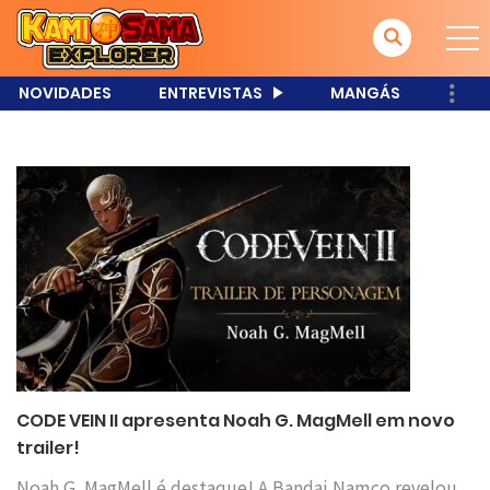
NOVIDADES
ENTREVISTAS
MANGÁS
CODE VEIN II apresenta Noah G. MagMell em novo
trailer!
Noah G. MagMell é destaque! A Bandai Namco revelou