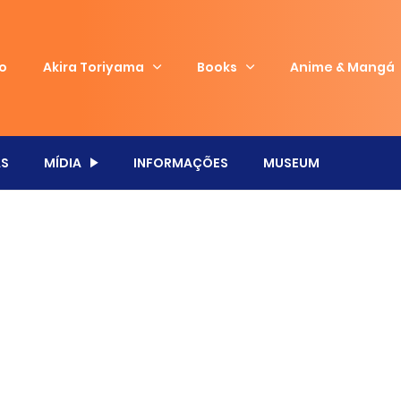
io
Akira Toriyama
Books
Anime & Mangá
S
MÍDIA
INFORMAÇÕES
MUSEUM