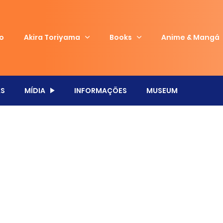
io
Akira Toriyama
Books
Anime & Mangá
S
MÍDIA
INFORMAÇÕES
MUSEUM