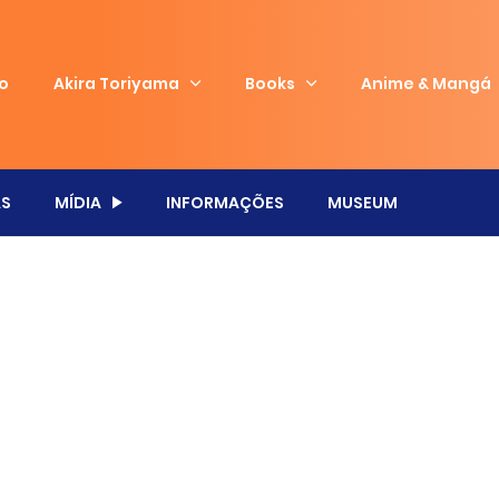
io
Akira Toriyama
Books
Anime & Mangá
S
MÍDIA
INFORMAÇÕES
MUSEUM