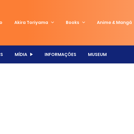
io
Akira Toriyama
Books
Anime & Mangá
S
MÍDIA
INFORMAÇÕES
MUSEUM