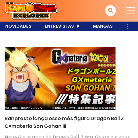
NOVIDADES
ENTREVISTAS
MANGÁS
Banpresto lança esse mês figura Dragon Ball Z
G×materia Son Gohan III
Novo G×materia de Dragon Ball Z traz Gohan em cena