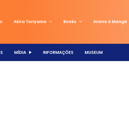
io
Akira Toriyama
Books
Anime & Mangá
S
MÍDIA
INFORMAÇÕES
MUSEUM