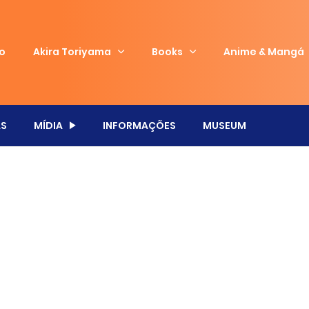
io
Akira Toriyama
Books
Anime & Mangá
S
MÍDIA
INFORMAÇÕES
MUSEUM