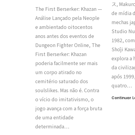
ス, Makuro
The First Berserker: Khazan —
de mídia d
Análise Lançado pela Neople
mechas ja
e ambientado oitocentos
Studio Nu
anos antes dos eventos de
1982, com
Dungeon Fighter Online, The
Shōji Kawa
First Berserker: Khazan
explora a 
poderia facilmente ser mais
da civili
um corpo atirado no
após 1999
cemitério saturado dos
quatro…
soulslikes. Mas não é. Contra
Continuar 
o vício do imitativismo, o
jogo avança com a força bruta
de uma entidade
determinada…