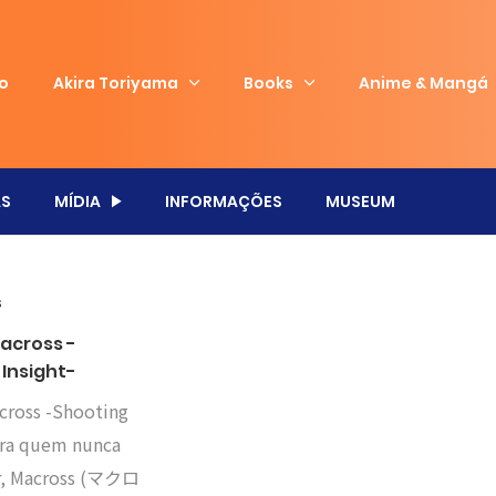
io
Akira Toriyama
Books
Anime & Mangá
S
MÍDIA
INFORMAÇÕES
MUSEUM
Macross -
 Insight-
cross -Shooting
Para quem nunca
ar, Macross (マクロ