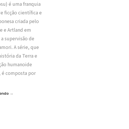
su) é uma franquia
e ficção científica e
ponesa criada pelo
e e Artland em
 a supervisão de
mori. A série, que
história da Terra e
zação humanoide
, é composta por
→
Lendo