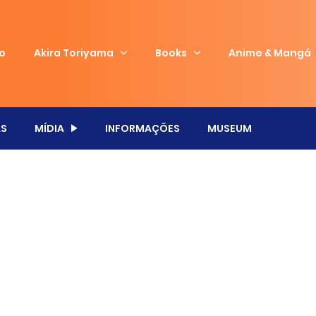
io
Akira Toriyama
Books
Anime & Mangá
S
MÍDIA
INFORMAÇÕES
MUSEUM