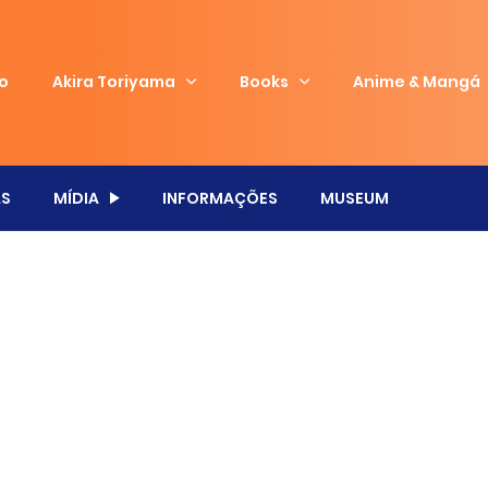
io
Akira Toriyama
Books
Anime & Mangá
S
MÍDIA
INFORMAÇÕES
MUSEUM